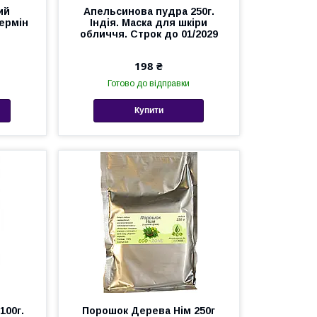
ий
Апельсинова пудра 250г.
Термін
Індія. Маска для шкіри
обличчя. Строк до 01/2029
198 ₴
Готово до відправки
Купити
100г.
Порошок Дерева Нім 250г