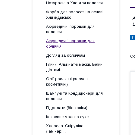
Натуральна Хна для волосся.
Фарба для волосся на основі
Хни індійської.
А
Ц
Аюрведичні порошки для
волосся
Аюрведичні порошки для
обличчя
Догляд за обличчям
Глини. Альгінатні маски. Білий
діатоміт.
Олії рослинні (харчові,
косметичні)
Шампуні та Кондиціонери для
волосся
Гідролати (біо тоніки)
Кокосове молоко сухе.
Хлорела. Спіруліна.
Ламінарії...