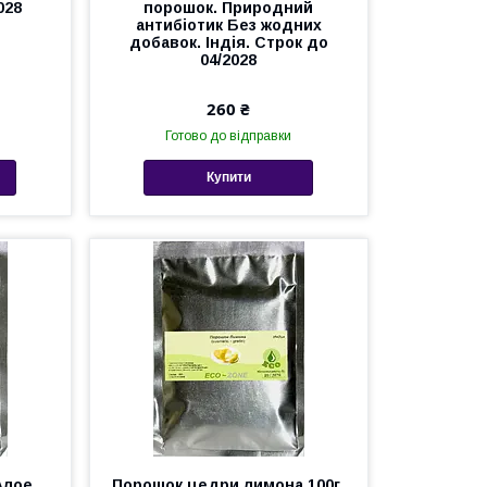
028
порошок. Природний
антибіотик Без жодних
добавок. Індія. Строк до
04/2028
260 ₴
Готово до відправки
Купити
Алое
Порошок цедри лимона 100г.