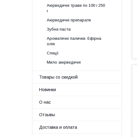
Аюрведичні трави по 100 і 250
г
Аюрведичні препарати
Зубна паста
Ароматичні палички. Ефірна
олія
Спеції
Мило аюрведичні
Товары со скидкой
Новинки
О нас
Отзывы
Доставка и оплата