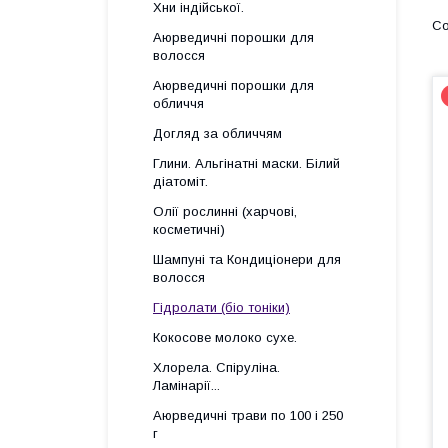
Хни індійської.
Аюрведичні порошки для
волосся
Аюрведичні порошки для
обличчя
Догляд за обличчям
Глини. Альгінатні маски. Білий
діатоміт.
Олії рослинні (харчові,
косметичні)
Шампуні та Кондиціонери для
волосся
Гідролати (біо тоніки)
Кокосове молоко сухе.
Хлорела. Спіруліна.
Ламінарії...
Аюрведичні трави по 100 і 250
г