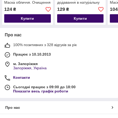
Маска обличчя. Очищення
додавання в натуральну
Маск
та закрепи. Індія. До
хну. Індія Термін до
рост
124
129
104
₴
₴
01/2027
07/2028
Терм
Купити
Купити
Про нас
100% позитивних з 328 відгуків за рік
Працює з 10.10.2013
м. Запоріжжя
Запоріжжя, Україна
Контакти
Сьогодні працює з 09:00 до 18:00
Показати весь графік роботи
Про нас