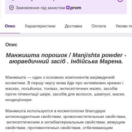
Замовлення під захистом
Опис
Характеристики
Доставка
Оплата
Умови п
Опис
Манжишта порошок / Manjishta powder -
аюрведичний засіб . Індійська Марена.
Манжишта — один з основних компонентів аюрведичній
косметики. В першу чергу мова йде про антивікових кремах і
масках, лосьйонах, тоніках, антисептичних мазях, засобів
проти пігментації шкіри, засобів для волосся, шампуні, маски,
кондиціонери.
Манжишта используется в косметологии благодаря:
антиоксидантным свойствам, кровоочистительным свойствам,
антисептическим и антибактериальным свойствам, вяжущим
свойствам, противоотечных свойствам, отбеливающим