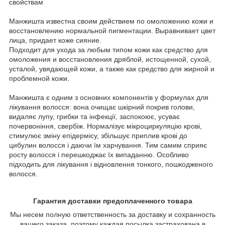
свойствам
Манжишта известна своим действием по омоложению кожи и
восстановлению нормальной пигментации. Выравнивает цвет
лица, придает коже сияние.
Подходит для ухода за любым типом кожи как средство для
омоложения и восстановления дряблой, истощенной, сухой,
усталой, увядающей кожи, а также как средство для жирной и
проблемной кожи.
Манжишта є одним з основних компонентів у формулах для
лікування волосся: вона очищає шкірний покрив голови,
видаляє лупу, грибки та інфекції, заспокоює, усуває
почервоніння, свербіж. Нормалізує мікроциркуляцію крові,
стимулює зміну епідермісу, збільшує приплив крові до
цибулин волосся і даючи їм харчування. Тим самим сприяє
росту волосся і перешкоджає їх випаданню. Особливо
підходить для лікування і відновлення тонкого, пошкодженого
волосся.
Гарантия доставки предоплаченного товара
Мы несем полную ответственность за доставку и сохранность
вашего заказа, поэтому каждая посылка застрахована в