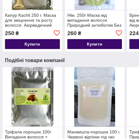
Капур Kachli 250 г. Маска
Нім, 250г Маска від
Брін
для зміцнення та росту
випадання волосся.
від 
волосся. Аюрведичний
Природний антибіотик Без
Аюр
порошок. Індія Термін до
будь-яких добавок. Індія
Інді
250
260
224
₴
₴
01/2029
Термін до 04/2028
Купити
Купити
Подібні товари компанії
Тріфала порошок 100г
Манжишта-порошок 100 г.
Триф
Випадіння волосся +
Червоні відтінки під час
При