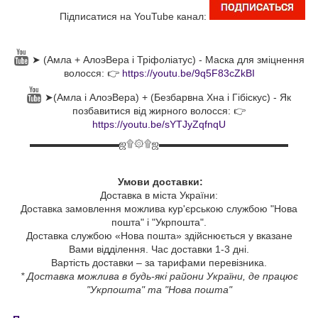
Підписатися на YouTube канал:
➤ (Амла + АлоэВера і Тріфоліатус) - Маска для зміцнення
волосся: 👉
https://youtu.be/9q5F83cZkBI
➤(Амла і АлоэВера) + (Безбарвна Хна і Гібіскус) - Як
позбавитися від жирного волосся: 👉
https://youtu.be/sYTJyZqfnqU
▬▬▬▬▬▬▬▬▬ஜ۩۞۩ஜ▬▬▬▬▬▬▬▬▬▬▬▬▬
Умови доставки:
Доставка в міста України:
Доставка замовлення можлива кур'єрською службою "Нова
пошта" і "Укрпошта".
Доставка службою «Нова пошта» здійснюється у вказане
Вами відділення. Час доставки 1-3 дні.
Вартість доставки – за тарифами перевізника.
* Доставка можлива в будь-які райони України, де працює
"Укрпошта" та "Нова пошта"