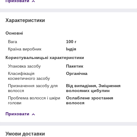
Приховати
Характеристики
Основні
Вага
100 г
Країна виробник
Індія
Користувальницькі характеристики
Упаковка засобу
Пакетик
Класифікація
Органічна
косметичного засобу
Призначення засобу для
Від випадіння, Зміцнення
волосся
волосяних цибулин
Проблема волосся і шкіри
Ослаблене зростання
голови
волосся
Приховати
Умови доставки