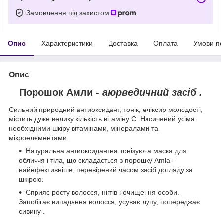
Замовлення під захистом
Опис
Характеристики
Доставка
Оплата
Умови п
Опис
Порошок Амли
- аюрведичний засіб .
Сильний природний антиоксидант, тонік, еліксир молодості,
містить дуже велику кількість вітаміну С. Насичений усіма
необхідними шкіру вітамінами, мінералами та
мікроелементами.
Натуральна антиоксидантна тонізуюча маска для
обличчя і тіла, що складається з порошку Amla –
найефективніше, перевірений часом засіб догляду за
шкірою.
Сприяє росту волосся, нігтів і очищення особи.
Запобігає випадання волосся, усуває лупу, попереджає
сивину .