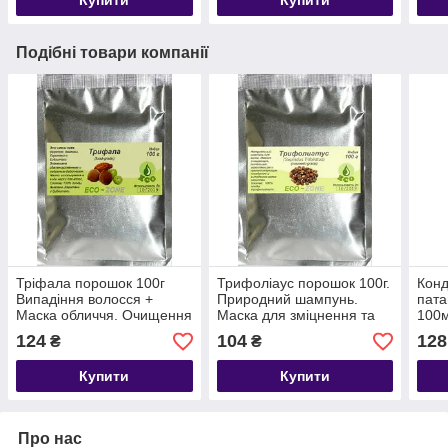
Подібні товари компанії
Тріфала порошок 100г
Трифоліаус порошок 100г.
Конд
Випадіння волосся +
Природний шампунь.
пата
Маска обличчя. Очищення
Маска для зміцнення та
100м
та закрепи. Індія. До
росту волосся. Індія.
Hair
124
104
128
₴
₴
01/2027
Термін до 01/2027
06/2
Купити
Купити
Про нас