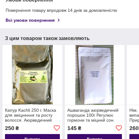
Повернення товару впродовж 14 днів за домовленістю
Всі умови повернення
З цим товаром також замовляють
Капур Kachli 250 г. Маска
Ашваганда аюрведичний
Нім,
для зміцнення та росту
порошок 100г Регулює
випа
волосся. Аюрведичний
гормони та міцний сон.
Прир
порошок. Індія Термін до
Індія. Строк до 01/2027
будь
250
145
260
₴
₴
01/2029
Терм
Купити
Купити