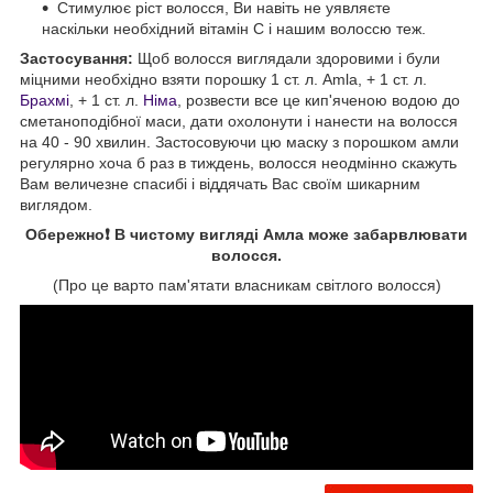
Стимулює ріст волосся, Ви навіть не уявляєте
наскільки необхідний вітамін С і нашим волоссю теж.
Застосування:
Щоб волосся виглядали здоровими і були
міцними необхідно взяти порошку 1 ст. л. Amla, + 1 ст. л.
Брахмі
, + 1 ст. л.
Німа
, розвести все це кип'яченою водою до
сметаноподібної маси, дати охолонути і нанести на волосся
на 40 - 90 хвилин. Застосовуючи цю маску з порошком амли
регулярно хоча б раз в тиждень, волосся неодмінно скажуть
Вам величезне спасибі і віддячать Вас своїм шикарним
виглядом.
Обережно❗ В чистому вигляді Амла може забарвлювати
волосся.
(Про це варто пам'ятати власникам світлого волосся)