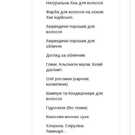
Натуральна Хна для волосся.
Фарба для волосся на основі
Хни індійської.
Аюрведичні порошки для
волосся
Аюрведичні порошки для
обличчя
Догляд за обличчям
Глини. Альгінатні маски. Білий
діатоміт.
Олії рослинні (харчові,
косметичні)
Шампуні та Кондиціонери для
волосся
Гідролати (біо тоніки)
Кокосове молоко сухе.
Хлорела. Спіруліна.
Ламінарії...