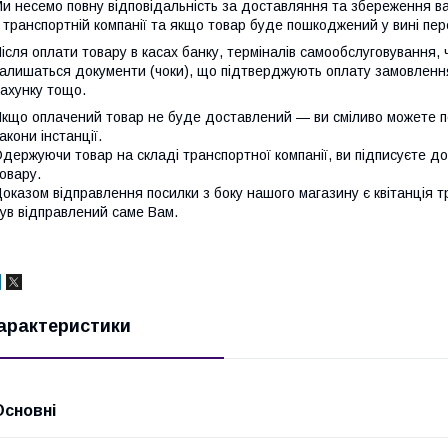
и несемо повну відповідальність за доставляння та збереження в
 транспортній компанії та якщо товар буде пошкоджений у вині пе
ісля оплати товару в касах банку, терміналів самообслуговування,
алишаться документи (чоки), що підтверджують оплату замовлення:
ахунку тощо.
кщо оплачений товар не буде доставлений — ви сміливо можете п
акони інстанції.
держуючи товар на складі транспортної компанії, ви підписуєте д
овару.
оказом відправлення посилки з боку нашого магазину є квітанція т
ув відправлений саме Вам.
арактеристики
Основні