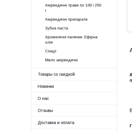
Аюрведичні трави по 100 і 250
г
Аюрведичні препарати
Зубна паста
Ароматичні палички. Ефірна
олія
Спеції
Мило аюрведичні
Товары со скидкой
В
п
Новинки
О нас
П
Отзывы
Доставка и оплата
Г