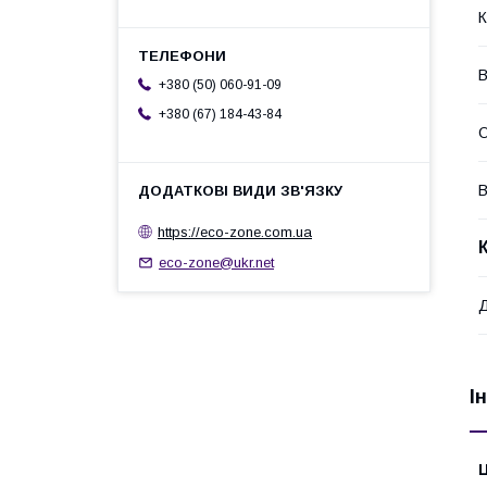
К
В
+380 (50) 060-91-09
+380 (67) 184-43-84
О
В
https://eco-zone.com.ua
eco-zone@ukr.net
Д
І
Ц