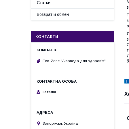
М
Статьи
в
Возврат и обмен
П
з
р
Я
КОНТАКТИ
з
О
т
Д
Eco-Zone "Аюрведа для здоров'я"
б
Наталія
Х
Запоріжжя, Україна