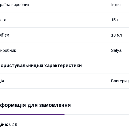
раїна виробник
Індія
ага
15 г
б`єм
10 мл
иробник
Satya
Користувальницькі характеристики
ія
Бактери
нформація для замовлення
іна:
62 ₴