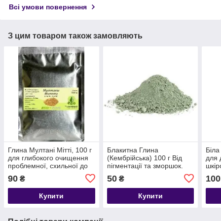
Всі умови повернення
З цим товаром також замовляють
Глина Мултані Мітті, 100 г
Блакитна Глина
Біла
для глибокого очищення
(Кембрійська) 100 г Від
для 
проблемної, схильної до
пігментації та зморшок.
шкір
вугрової висипки, жирної
Строк до 04/2027
до 0
90
50
100
₴
₴
шкіри. Індія
Купити
Купити