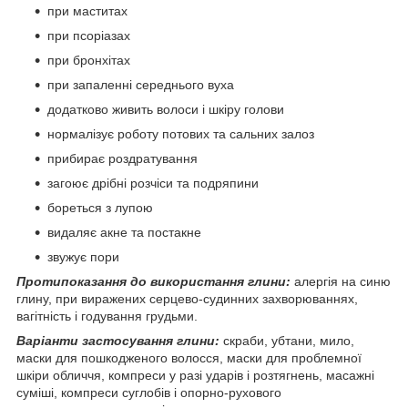
при маститах
при псоріазах
при бронхітах
при запаленні середнього вуха
додатково живить волоси і шкіру голови
нормалізує роботу потових та сальних залоз
прибирає роздратування
загоює дрібні розчіси та подряпини
бореться з лупою
видаляє акне та постакне
звужує пори
Протипоказання до використання глини:
алергія на синю
глину, при виражених серцево-судинних захворюваннях,
вагітність і годування грудьми.
Варіанти застосування глини:
скраби, убтани, мило,
маски для пошкодженого волосся, маски для проблемної
шкіри обличчя, компреси у разі ударів і розтягнень, масажні
суміші, компреси суглобів і опорно-рухового