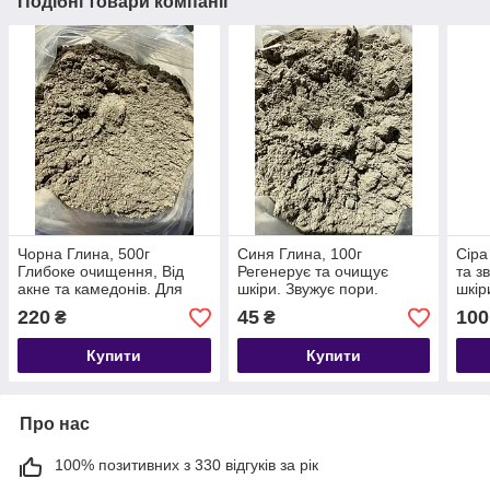
Подібні товари компанії
Чорна Глина, 500г
Синя Глина, 100г
Сіра
Глибоке очищення, Від
Регенерує та очищує
та з
акне та камедонів. Для
шкіри. Звужує пори.
шкір
жирної шкіри Термін до
Покращує колір обличчя.
220
45
100
₴
₴
08/2027
Термін до 08/2027
Купити
Купити
Про нас
100% позитивних з 330 відгуків за рік