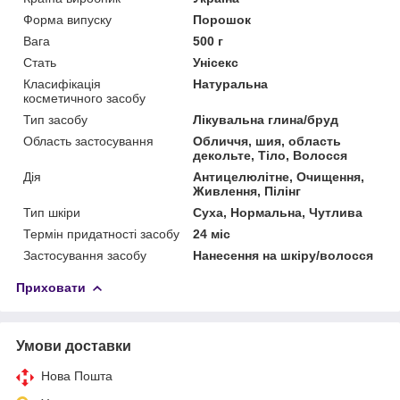
Форма випуску
Порошок
Вага
500 г
Стать
Унісекс
Класифікація
Натуральна
косметичного засобу
Тип засобу
Лікувальна глина/бруд
Область застосування
Обличчя, шия, область
декольте, Тіло, Волосся
Дія
Антицелюлітне, Очищення,
Живлення, Пілінг
Тип шкіри
Суха, Нормальна, Чутлива
Термін придатності засобу
24 міс
Застосування засобу
Нанесення на шкіру/волосся
Приховати
Умови доставки
Нова Пошта