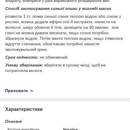
апарату, компреси у разі варикозного розширення вен
Спосіб застосування синьої глини у вигляді масок
розвести 1 ст. ложку синьої глини теплою водою або соком з
рослин, можна додати ефірні олії й екстракти, нанести на
волосся, шкіру обличчя й тіла, залишити на 30 хвилин, але
глині не можна давати висихати, якщо сохне потрібно
збризнути водою. Потім змити теплою водою, якщо з'явилося
відчуття стягнення, обов'язково потрібно нанести
зволожувальний крем.
Срок годности:
не обмежений.
Умови зберігання:
зберігати в сухому місці, щоб не
потрапляла волога.
Приховати
Характеристики
Основні
Країна виробник
Україна