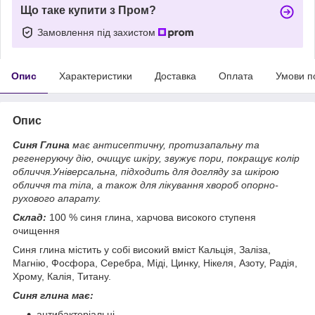
Що таке купити з Пром?
Замовлення під захистом
Опис
Характеристики
Доставка
Оплата
Умови п
Опис
Синя Глина
має антисептичну, протизапальну та
регенеруючу дію, очищує шкіру, звужує пори, покращує колір
обличчя.Універсальна, підходить для догляду за шкірою
обличчя та тіла, а також для лікування хвороб опорно-
рухового апарату.
Склад:
100 % синя глина, харчова високого ступеня
очищення
Синя глина містить у собі високий вміст Кальція, Заліза,
Магнію, Фосфора, Серебра, Міді, Цинку, Нікеля, Азоту, Радія,
Хрому, Калія, Титану.
Синя глина має:
антибактеріальні