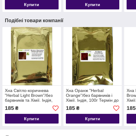
Купити
Купити
Подібні товари компанії
Хна Світло-коричнева
Хна Оранж "Herbal
Хна 
"Herbal Light Brown"/без
Orange"/без барвників і
Brow
барвників та Хімії. Індія,
Хімії. Індія, 100г Термін до
Хімії
100г Термін до 11/2026
11/2026
11/2
185
185
185
₴
₴
Купити
Купити