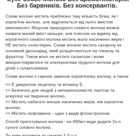
Без барвників. Без консервантів.
Соєве молоко містить приблизно таку кількість білка, як і
коров'яче молоко, але відрізняється від нього вмістом
амінокислот. Мінусом природного соєвого молока можна
назвати малий вміст кальцію, але плюсом на відміну від
коров'ячого соєвого молока містить мало насичених жирів і
НЕ містить холестерин. Соєве молоко містить сахарозу як
основний дисахарид, який розщеплюється на глюкозу та
фруктозу. Також воно не містить галактози і може
використовуватися як альтернатива грудного молока для
дітей з галактоземією.
Соєве молоко є гарною заміною коров'ячому молоку, а також:
<< Є джерелом лецитину та вітаміну Е,
<< Безпечно для людей з непереносимістю лактози та
алергією на тваринне молоко,
<< Містить набагато менше насичених жирів, ніж коров'яче
молоко,
<< Містить ізофлавони - один з видів фітоестрогенів.
Спосіб приготування молока : на 400мл води додати 3ч.л.
сухого соєвого молока.
До кави додавати за смаком 2-3 ч.л.