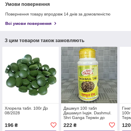
Умови повернення
Повернення товару впродовж 14 днів за домовленістю
Всі умови повернення
З цим товаром також замовляють
Хлорела табл. 100г До
Дашмул 100 табл
Гінк
08/2028
Дашамул Індія. Dashmul.
100г
Shri Ganga Термін до
Терм
06/2029
196
222
120
₴
₴