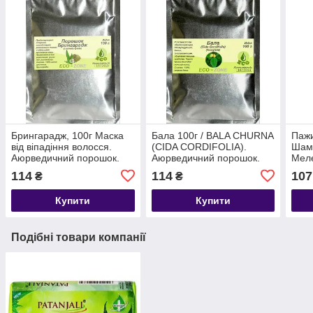
Брингарадж, 100г Маска
Бала 100г / BALA CHURNA
Пажи
від віпадіння волосся.
(CIDA CORDIFOLIA).
Шамб
Аюрведичний порошок.
Аюрведичний порошок.
Меле
Індія. До 07/2028
Індія. Термін до 01/2027
114
114
107
₴
₴
Купити
Купити
Подібні товари компанії