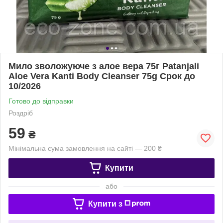
Мило зволожуюче з алое вера 75г Patanjali
Aloe Vera Kanti Body Cleanser 75g Срок до
10/2026
Готово до відправки
Роздріб
59
₴
Мінімальна сума замовлення на сайті — 200 ₴
Купити
або
Купити з