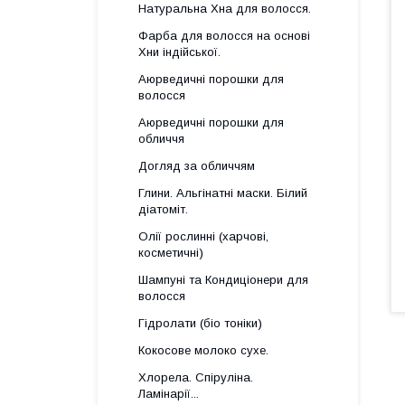
Натуральна Хна для волосся.
Фарба для волосся на основі
Хни індійської.
Аюрведичні порошки для
волосся
Аюрведичні порошки для
обличчя
Догляд за обличчям
Глини. Альгінатні маски. Білий
діатоміт.
Олії рослинні (харчові,
косметичні)
Шампуні та Кондиціонери для
волосся
Гідролати (біо тоніки)
Кокосове молоко сухе.
Хлорела. Спіруліна.
Ламінарії...