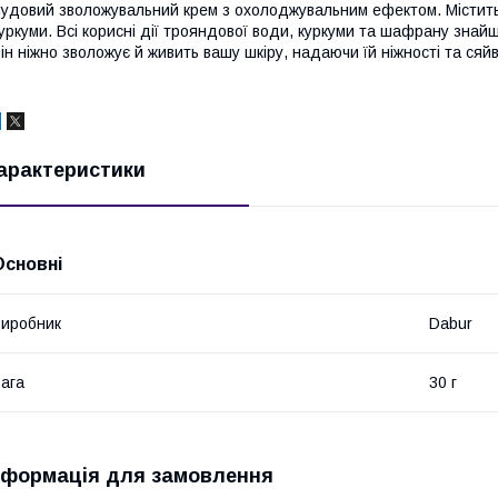
удовий зволожувальний крем з охолоджувальним ефектом. Містить
уркуми. Всі корисні дії трояндової води, куркуми та шафрану знай
ін ніжно зволожує й живить вашу шкіру, надаючи їй ніжності та сяй
арактеристики
Основні
иробник
Dabur
ага
30 г
нформація для замовлення