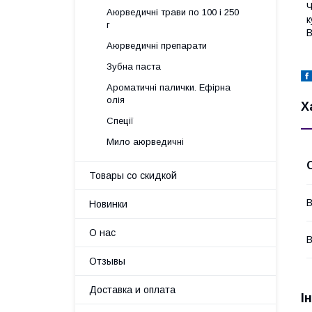
Ч
Аюрведичні трави по 100 і 250
к
г
В
Аюрведичні препарати
Зубна паста
Ароматичні палички. Ефірна
олія
Х
Спеції
Мило аюрведичні
Товары со скидкой
В
Новинки
О нас
В
Отзывы
Доставка и оплата
І