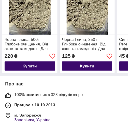
Чорна Глина, 500г
Чорна Глина, 250 г
Синя
Глибоке очищення, Від
Глибоке очищення, Від
Реге
акне та камедонів. Для
акне та камедонів. Для
шкір
жирної шкіри Термін до
жирної шкіри Термін до
Покр
220
125
45
₴
₴
08/2027
08/2027
Терм
Купити
Купити
Про нас
100% позитивних з 328 відгуків за рік
Працює з 10.10.2013
м. Запоріжжя
Запоріжжя, Україна