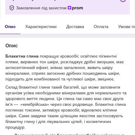
Замовлення під захистом
Опис
Характеристики
Доставка
Оплата
Умови п
Опис
Блакитна глина
покращує кровообіг, освітлює пігментні
плями, вирівнює тон шкіри, розгладжує дрібні зморшки, має
антисептичний ефект, знімає запалення, живить шкіру
мінералами, сприяє загоєнню дрібних пошкоджень шкіри,
підходить для комбінованої та чутливої шкіри, зміцнює.
Склад блакитної глини такий багатий, що може заповнити
організм усіма необхідними мінералами для нормального та
здорового життя людини. Ця глина так само має своє друге
ім'я — «кембрійська» через своє родовище. Блакитна глина
поглинає токсини, активізує кровообіг, відновлює клітини
шкіри. Саме завдяки таким цілющим якостям застосовують
блакитну глину і для лікувальних цілей, і косметичних
процедур.