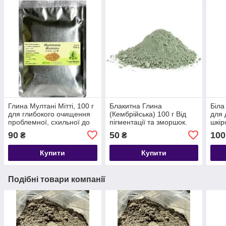
Глина Мултані Мітті, 100 г
Блакитна Глина
Біла
для глибокого очищення
(Кембрійська) 100 г Від
для 
проблемної, схильної до
пігментації та зморшок.
шкір
вугрової висипки, жирної
Строк до 04/2027
до 0
90
50
100
₴
₴
шкіри. Індія
Купити
Купити
Подібні товари компанії