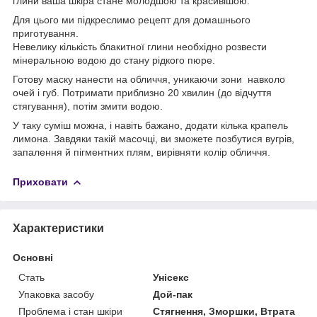
глини ваша шкіра стане молодшою та красивішою.
Для цього ми підкреслимо рецепт для домашнього
приготування.
Невелику кількість блакитної глини необхідно розвести
мінеральною водою до стану рідкого пюре.
Готову маску нанести на обличчя, уникаючи зони навколо
очей і губ. Потримати приблизно 20 хвилин (до відчуття
стягування), потім змити водою.
У таку суміш можна, і навіть бажано, додати кілька крапель
лимона. Завдяки такій масочці, ви зможете позбутися вугрів,
запалення й пігментних плям, вирівняти колір обличчя.
Приховати
Характеристики
Основні
Стать
Унісекс
Упаковка засобу
Дой-пак
Проблема і стан шкіри
Стягнення, Зморшки, Втрата