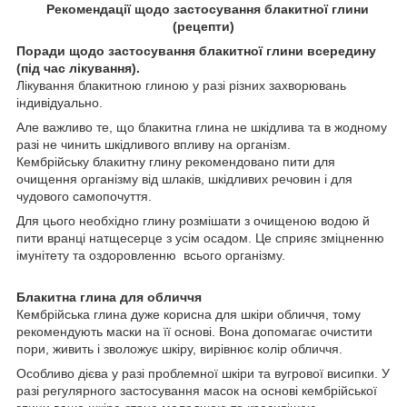
Рекомендації щодо застосування блакитної глини
(рецепти)
Поради щодо застосування блакитної глини всередину
(під час лікування).
Лікування блакитною глиною у разі різних захворювань
індивідуально.
Але важливо те, що блакитна глина не шкідлива та в жодному
разі не чинить шкідливого впливу на організм.
Кембрійську блакитну глину рекомендовано пити для
очищення організму від шлаків, шкідливих речовин і для
чудового самопочуття.
Для цього необхідно глину розмішати з очищеною водою й
пити вранці натщесерце з усім осадом. Це сприяє зміцненню
імунітету та оздоровленню всього організму.
Блакитна глина для обличчя
Кембрійська глина дуже корисна для шкіри обличчя, тому
рекомендують маски на її основі. Вона допомагає очистити
пори, живить і зволожує шкіру, вирівнює колір обличчя.
Особливо дієва у разі проблемної шкіри та вугрової висипки. У
разі регулярного застосування масок на основі кембрійської