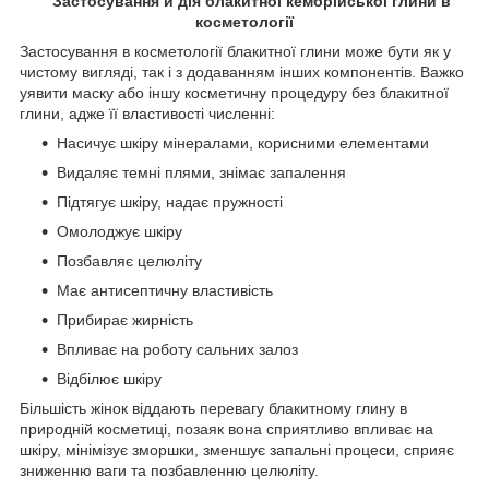
Застосування й дія блакитної кембрійської глини в
косметології
Застосування в косметології блакитної глини може бути як у
чистому вигляді, так і з додаванням інших компонентів. Важко
уявити маску або іншу косметичну процедуру без блакитної
глини, адже її властивості численні:
Насичує шкіру мінералами, корисними елементами
Видаляє темні плями, знімає запалення
Підтягує шкіру, надає пружності
Омолоджує шкіру
Позбавляє целюліту
Має антисептичну властивість
Прибирає жирність
Впливає на роботу сальних залоз
Відбілює шкіру
Більшість жінок віддають перевагу блакитному глину в
природній косметиці, позаяк вона сприятливо впливає на
шкіру, мінімізує зморшки, зменшує запальні процеси, сприяє
зниженню ваги та позбавленню целюліту.