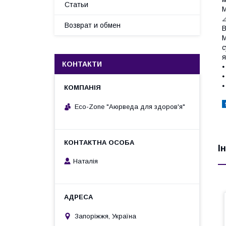
Статьи
М

Возврат и обмен
В
М
с
я
КОНТАКТИ
⦁
⦁
⦁
Eco-Zone "Аюрведа для здоров'я"
І
Наталія
Запоріжжя, Україна