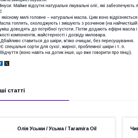
інуси: Майже відсутні натуральні лікувальні олії, які забезпечують

 якісному милі головне – натуральні масла. Цим воно відрізняється 
асла топлять, охолоджують і змішують з розчином (на найчистішій во
уміш доводять до потрібної густоти. Потім додають ефірні масла і 
кості компонентів, майстерності і досвіду миловара.
 Дбайливо ставиться до шкіри, м'яко очищає, без пересушування.
 Є спеціальні сорти для сухої, жирної, проблемної шкіри і т. п.
 Відчуття (воно навіть на дотик інше, що вже говорити про пінці).
нші статті
Олія Усьми / Усьма / Taramira Oil
Чи