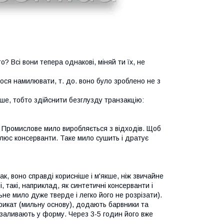
о? Всі вони тепера однакові, міняй ти їх, не
ся намилювати, т. до. воно було зроблено не з
ше, тобто здійснити безглузду транзакцію:
. Промислове мило виробляється з відходів. Щоб
плюс консерванти. Таке мило сушить і дратує
ак, воно справді корисніше і м'якше, ніж звичайне
і, такі, наприклад, як синтетичні консерванти і
не мило дуже тверде і легко його не розрізати).
рикат (мильну основу), додають барвники та
і заливають у форму. Через 3-5 годин його вже