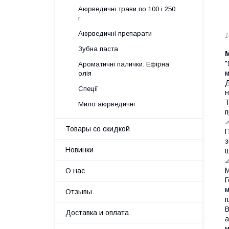
Аюрведичні трави по 100 і 250
г
Аюрведичні препарати
1
Зубна паста
"
Ароматичні палички. Ефірна
м
олія
Д
Спеції
н
Т
Мило аюрведичні
п

Товары со скидкой
П
з
Новинки
ш

М
О нас
Г
м
Отзывы
п
В
Доставка и оплата
а
м