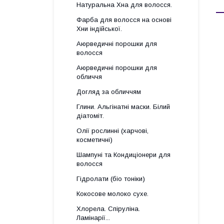
Натуральна Хна для волосся.
Фарба для волосся на основі
Хни індійської.
Аюрведичні порошки для
волосся
Аюрведичні порошки для
обличчя
Догляд за обличчям
Глини. Альгінатні маски. Білий
діатоміт.
Олії рослинні (харчові,
косметичні)
Шампуні та Кондиціонери для
волосся
Гідролати (біо тоніки)
Кокосове молоко сухе.
Хлорела. Спіруліна.
Ламінарії...