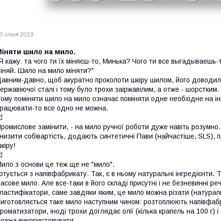
0 січня 2019
Міняти шило на мило.
Я кажу: та чого ти їх міняєш-то, Минька? Чого ти все выгадываешь-т
іняй. Шило на мило міняти?"
авним-давно, щоб акуратно проколоти шкіру шилом, його доводило
ержавіючої сталі і тому було трохи заіржавілим, а отже - шорстким.
ому поміняти шило на мило означає поміняти одне необхідне на ін
рацювати-то все одно не можна.

ромислове замінити, - на мило ручної роботи дуже навіть розумно
низити собівартість, додають синтетичні Пави (найчастіше, SLS), 
кіру!

ило з основи це теж ще не "мило".
отується з напівфабрикату. Так, є в ньому натуральні інгредієнти. Т
асове мило. Але все-таки в його складі присутні і не безневинні реч
ластифікатори, саме завдяки яким, це мило можна різати (натураль
иготовляється таке мило наступним чином: розтоплюють напівфаб
роматизатори, іноді трохи доглядає олії (кілька крапель на 100 г) 
ожна використовувати.