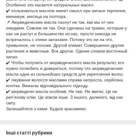
Особенно это касается натуральных масел.
✔️ пользоваться маслом имеет смысл при запасе терпения,
минимум, месяца на полтора.
📌 Аюрведические масла пахнут не так, как мы от них
ожидаем. Совсем не так. Они сделаны на травах, которые у
нас не растут и большинство из нас, просто никогда не
встречалось с этими запахами. Потому это ни на что,
привычное, не похоже. Другой климат. Совершенно другие
растения и животные. Все другое. Одним словом восточный
запах.
✔️ Чтобы получить от аюрведического масла результат, его
нужно полюбить и довериться, потому что аюрведические
масла одни из сильнейших средств для укрепления волос.
✔️ лікування волосся маслами справа непроста, серйозна,
копітка. Вимагає відповідального підходу.
✔️ аюрведичні масла особливі. Не такі. Не звичні. Це не
реп'яхову олію. Це зовсім інше. З іншого, далекого, від нас
світу.
Залишайтеся з нами. Будьте красивими.
Інші статті рубрики