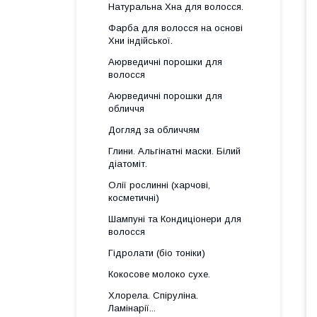
Натуральна Хна для волосся.
Фарба для волосся на основі
Хни індійської.
Аюрведичні порошки для
волосся
Аюрведичні порошки для
обличчя
Догляд за обличчям
Глини. Альгінатні маски. Білий
діатоміт.
Олії рослинні (харчові,
косметичні)
Шампуні та Кондиціонери для
волосся
Гідролати (біо тоніки)
Кокосове молоко сухе.
Хлорела. Спіруліна.
Ламінарії...