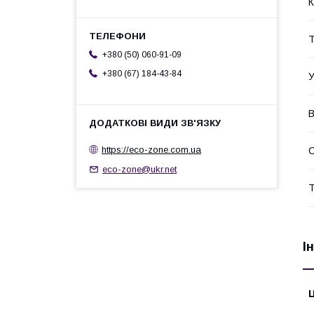
К
Т
+380 (50) 060-91-09
+380 (67) 184-43-84
У
В
https://eco-zone.com.ua
eco-zone@ukr.net
Т
І
Ц