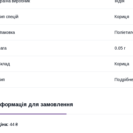
раїна виробник
Індія
ип спецій
Кориця
паковка
Поліетил
ага
0.05 г
Склад
Корица
ип
Подрібне
нформація для замовлення
іна:
44 ₴