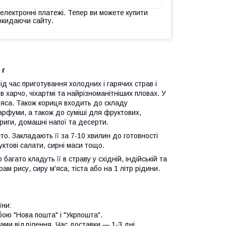
 електронні платежі. Тепер ви можете купити
окидаючи сайту.
 г
ід час приготування холодних і гарячих страв і
в харчо, чіхартмі та найрізноманітніших пловах. У
'яса. Також кориця входить до складу
парфуми, а також до суміші для фруктових,
григи, домашні напої та десерти.
то. Закладають її за 7-10 хвилин до готовності
ктові салати, сирні маси тощо.
багато кладуть її в страву у східній, індійській та
ам рису, сиру м'яса, тіста або на 1 літр рідини.
їни:
ою "Нова пошта" і "Укрпошта".
ми відділення. Час доставки — 1-3 дні.