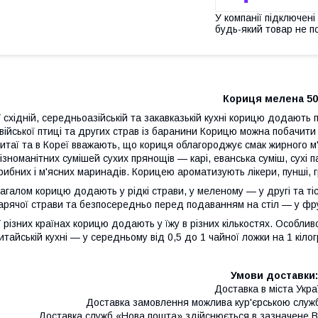
У компанії підключені
будь-який товар не п
Кориця мелена 50
 східній, середньоазійській та закавказькій кухні корицю додають п
війської птиці та других страв із баранини Корицю можна побачити 
итаї та в Кореї вважають, що кориця облагороджує смак жирного м
ізноманітних сумішей сухих прянощів — карі, еванська суміш, сухі 
рибних і м'ясних маринадів. Корицею ароматизують лікери, пунші, 
агалом корицю додають у рідкі страви, у меленому — у другі та тіс
арячої страви та безпосередньо перед подаванням на стіл — у фру
 різних країнах корицю додають у їжу в різних кількостях. Особливо 
итайській кухні — у середньому від 0,5 до 1 чайної ложки на 1 кілогр
Умови доставки:
Доставка в міста Укра
Доставка замовлення можлива кур'єрською служб
Доставка служб «Нова пошта» здійснюється в зазначене Ва