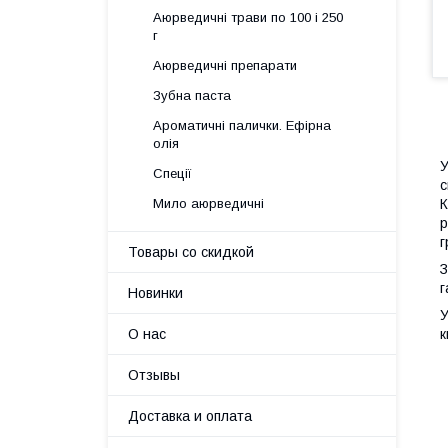
Аюрведичні трави по 100 і 250
г
Аюрведичні препарати
Зубна паста
Ароматичні палички. Ефірна
олія
У
Спеції
с
К
Мило аюрведичні
р
г
Товары со скидкой
З
г
Новинки
У
к
О нас
Отзывы
Доставка и оплата