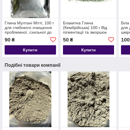
Глина Мултані Мітті, 100 г
Блакитна Глина
Біла
для глибокого очищення
(Кембрійська) 100 г Від
для 
проблемної, схильної до
пігментації та зморшок.
шкір
вугрової висипки, жирної
Строк до 04/2027
до 0
90
50
100
₴
₴
шкіри. Індія
Купити
Купити
Подібні товари компанії