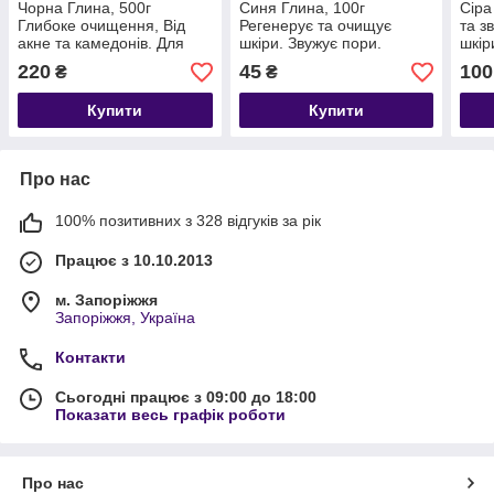
Чорна Глина, 500г
Синя Глина, 100г
Сіра
Глибоке очищення, Від
Регенерує та очищує
та з
акне та камедонів. Для
шкіри. Звужує пори.
шкір
жирної шкіри Термін до
Покращує колір обличчя.
220
45
100
₴
₴
08/2027
Термін до 08/2027
Купити
Купити
Про нас
100% позитивних з 328 відгуків за рік
Працює з 10.10.2013
м. Запоріжжя
Запоріжжя, Україна
Контакти
Сьогодні працює з 09:00 до 18:00
Показати весь графік роботи
Про нас