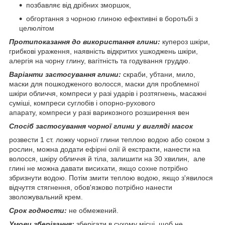
позбавляє від дрібних зморшок,
обгортання з чорною глиною ефективні в боротьбі з
целюлітом
Протипоказання до використання глини:
купероз шкіри,
грибкові ураження, наявність відкритих ушкоджень шкіри,
алергія на чорну глину, вагітність та годування груддю.
Варіанти застосування глини:
скраби, убтани, мило,
маски для пошкодженого волосся, маски для проблемної
шкіри обличчя, компреси у разі ударів і розтягнень, масажні
суміші, компреси суглобів і опорно-рухового
апарату, компреси у разі варикозного розширення вен
Спосіб застосування чорної глини у вигляді масок
розвести 1 ст. ложку чорної глини теплою водою або соком з
рослин, можна додати ефірні олії й екстракти, нанести на
волосся, шкіру обличчя й тіла, залишити на 30 хвилин, але
глині не можна давати висихати, якщо сохне потрібно
збризнути водою. Потім змити теплою водою, якщо з'явилося
відчуття стягнення, обов'язково потрібно нанести
зволожувальний крем.
Срок годности:
не обмежений.
Умови зберігання:
зберігати в сухому місці, щоб не