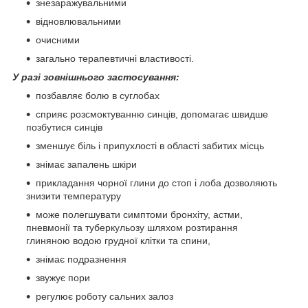
знезаражувальними
відновлювальними
очисними
загально терапевтичні властивості.
У разі зовнішнього застосування:
позбавляє болю в суглобах
сприяє розсмоктуванню синців, допомагає швидше
позбутися синців
зменшує біль і припухлості в області забитих місць
знімає запалень шкіри
прикладання чорної глини до стоп і лоба дозволяють
знизити температуру
може полегшувати симптоми бронхіту, астми,
пневмонії та туберкульозу шляхом розтирання
глиняною водою грудної клітки та спини,
знімає подразнення
звужує пори
регулює роботу сальних залоз