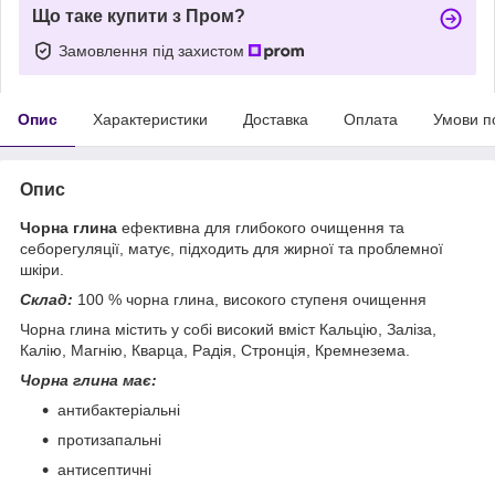
Що таке купити з Пром?
Замовлення під захистом
Опис
Характеристики
Доставка
Оплата
Умови п
Опис
Чорна глина
ефективна для глибокого очищення та
себорегуляції, матує, підходить для жирної та проблемної
шкіри.
Склад:
100 % чорна глина, високого ступеня очищення
Чорна глина містить у собі високий вміст Кальцію, Заліза,
Калію, Магнію, Кварца, Радія, Стронція, Кремнезема.
Чорна глина має:
антибактеріальні
протизапальні
антисептичні