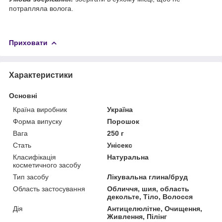
потрапляла волога.
Приховати
Характеристики
Основні
Країна виробник
Україна
Форма випуску
Порошок
Вага
250 г
Стать
Унісекс
Класифікація
Натуральна
косметичного засобу
Тип засобу
Лікувальна глина/бруд
Область застосування
Обличчя, шия, область
декольте, Тіло, Волосся
Дія
Антицелюлітне, Очищення,
Живлення, Пілінг