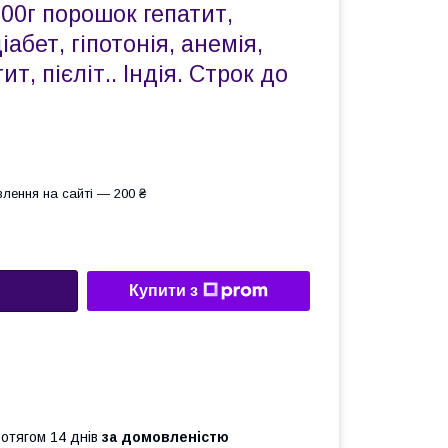
00г порошок гепатит,
абет, гіпотонія, анемія,
т, пієліт.. Індія. Строк до
лення на сайті — 200 ₴
Купити з
ротягом 14 днів
за домовленістю