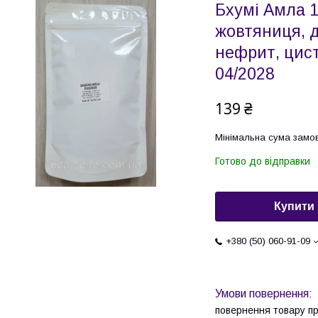
Бхумі Амла 1
жовтяниця, ді
нефрит, цисти
04/2028
139 ₴
Мінімальна сума замов
Готово до відправки
Купити
+380 (50) 060-91-09
повернення товару п