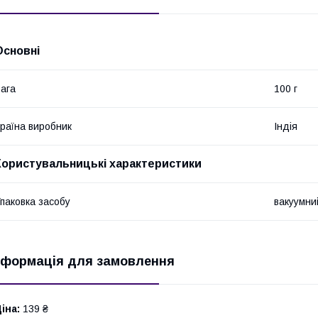
Основні
ага
100 г
раїна виробник
Індія
Користувальницькі характеристики
паковка засобу
вакуумни
нформація для замовлення
іна:
139 ₴