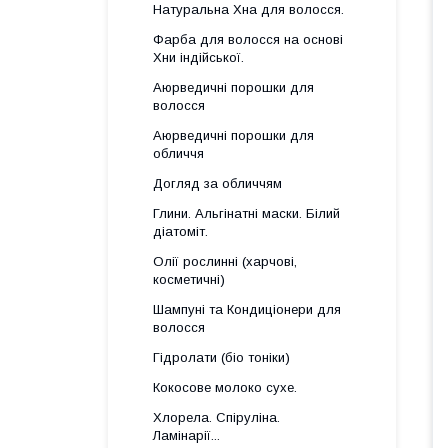
Натуральна Хна для волосся.
Фарба для волосся на основі
Хни індійської.
Аюрведичні порошки для
волосся
Аюрведичні порошки для
обличчя
Догляд за обличчям
Глини. Альгінатні маски. Білий
діатоміт.
Олії рослинні (харчові,
косметичні)
Шампуні та Кондиціонери для
волосся
Гідролати (біо тоніки)
Кокосове молоко сухе.
Хлорела. Спіруліна.
Ламінарії...