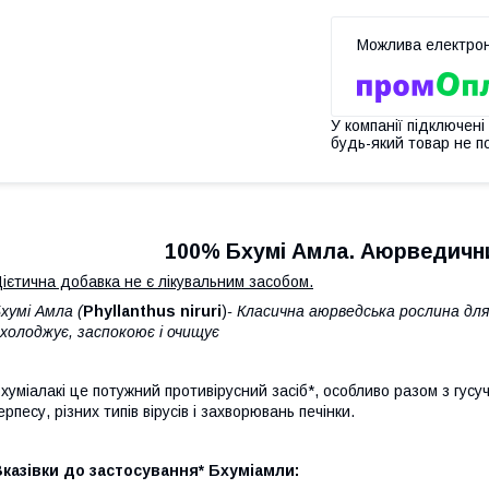
У компанії підключені
будь-який товар не п
100% Бхумі Амла. Аюрведични
ієтична добавка не є лікувальним засобом.
хумі Амла (
Phyllanthus niruri
)
- Класична аюрведська рослина для 
холоджує, заспокоює і очищує
хуміалакі це потужний противірусний засіб*, особливо разом з гусу
ерпесу, різних типів вірусів і захворювань печінки.
казівки до застосування* Бхуміамли: