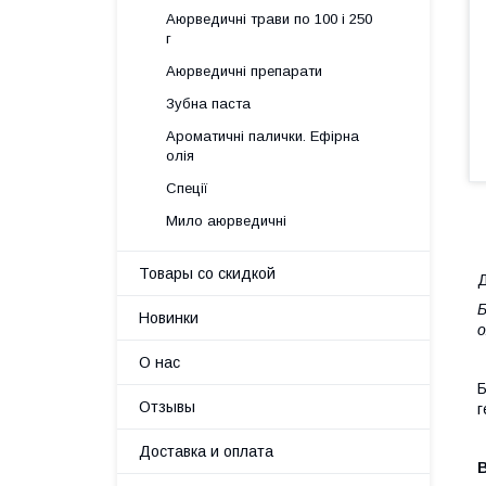
Аюрведичні трави по 100 і 250
г
Аюрведичні препарати
Зубна паста
Ароматичні палички. Ефірна
олія
Спеції
Мило аюрведичні
Товары со скидкой
Д
Б
Новинки
о
О нас
Б
Отзывы
г
Доставка и оплата
В