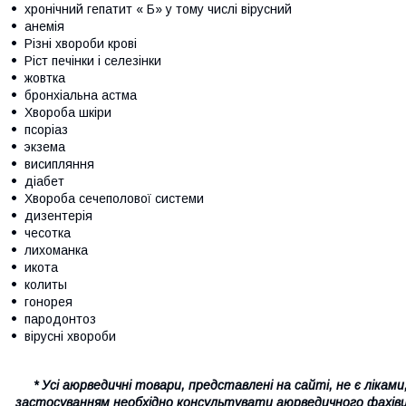
хронічний гепатит « Б» у тому числі вірусний
анемія
Різні хвороби крові
Ріст печінки і селезінки
жовтка
бронхіальна астма
Хвороба шкіри
псоріаз
экзема
висипляння
діабет
Хвороба сечеполової системи
дизентерія
чeсотка
лихоманка
икота
колиты
гонорея
пародонтоз
вірусні хвороби
* Усі аюрведичні товари, представлені на сайті, не є лікам
застосуванням необхідно консультувати аюрведичного фахівц