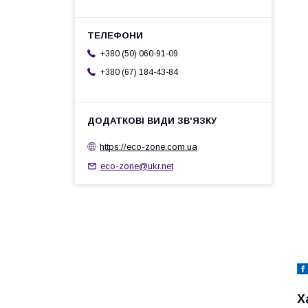
+380 (50) 060-91-09
+380 (67) 184-43-84
https://eco-zone.com.ua
eco-zone@ukr.net
Х