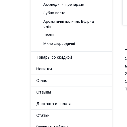
Аюрведичні препарати
Зубна паста
Ароматичні палички. Ефірна
олія
Спеції
Мило аюрведичні
П
Товары со скидкой
О
Новинки
2
О нас
С
Т
Отзывы
Доставка и оплата
Статьи