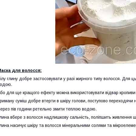
Маска для волосся:
ілу глину добре застосовувати у разі жирного типу волосся. Для ць
одою.
бо для ще кращого ефекту можна використовувати відвар кропиви
риману суміш добре втерти в шкіру голови, поступово переходячи 
ерез пів години ретельно змити теплою водою.
лина вбере з волосся надлишкову сальність, поліпшить живлення ш
лина насичує шкіру та волосся мінеральними солями та мікроелем