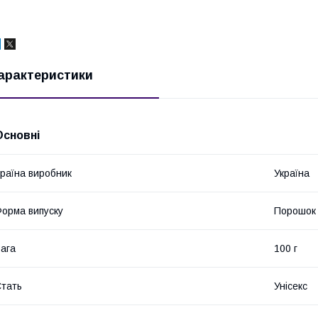
арактеристики
Основні
раїна виробник
Україна
орма випуску
Порошок
ага
100 г
тать
Унісекс