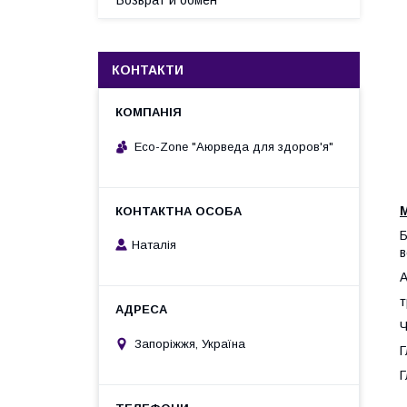
Возврат и обмен
КОНТАКТИ
Eco-Zone "Аюрведа для здоров'я"
Б
Наталія
в
А
т
Ч
Запоріжжя, Україна
Г
Г