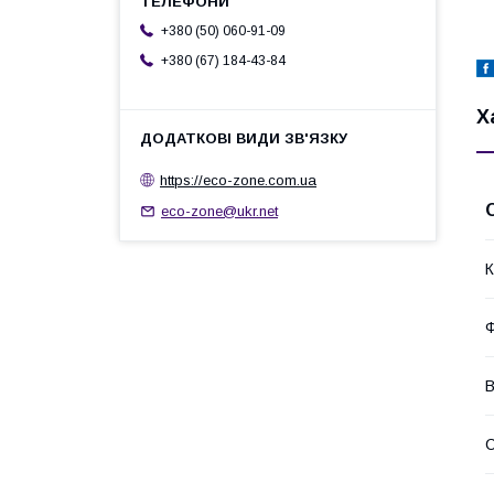
+380 (50) 060-91-09
+380 (67) 184-43-84
Х
https://eco-zone.com.ua
eco-zone@ukr.net
К
Ф
В
С