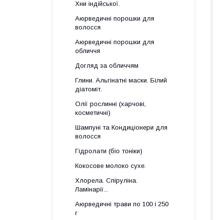
Хни індійської.
Аюрведичні порошки для
волосся
Аюрведичні порошки для
обличчя
Догляд за обличчям
Глини. Альгінатні маски. Білий
діатоміт.
Олії рослинні (харчові,
косметичні)
Шампуні та Кондиціонери для
волосся
Гідролати (біо тоніки)
Кокосове молоко сухе.
Хлорела. Спіруліна.
Ламінарії...
Аюрведичні трави по 100 і 250
г