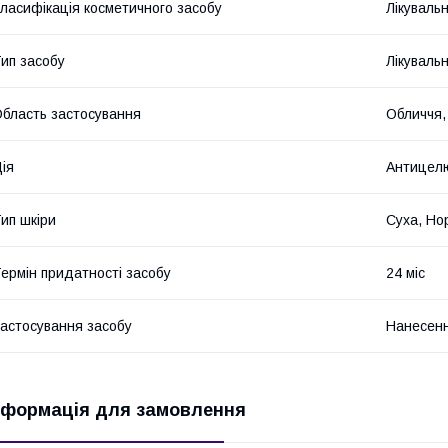
ласифікація косметичного засобу
Лікуваль
ип засобу
Лікуваль
бласть застосування
Обличчя,
ія
Антицелю
ип шкіри
Суха, Но
ермін придатності засобу
24 міс
астосування засобу
Нанесенн
нформація для замовлення