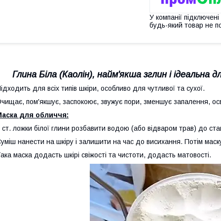
У компанії підключені
будь-який товар не п
Глина Біла (Каолін), найм'якша зглин і ідеальна д
ідходить для всіх типів шкіри, особливо для чутливої та сухої.
чищає, пом'якшує, заспокоює, звужує пори, зменшує запалення, осв
Маска для обличчя:
 ст. ложки білої глини розбавити водою (або відваром трав) до ста
уміш нанести на шкіру і залишити на час до висихання. Потім мас
ака маска додасть шкірі свіжості та чистоти, додасть матовості.